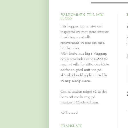
VÄLKOMMEN TILL MIN
BLOGG!
Här hoppas jag ni trivs och
inspireras av mitt stora intresse
inredning samt allt
renoverande vi roar oss med
här hemma.
Vårt första hus låg i Väggarp
och renoverades år 2008-2012
men vi ville fortsätta och köpte
därför en gård mitt ute på
skånska landsbygden. Här blir
vi nog aldrig klara...
Om ni undrar något så är det
bara att maila mig på
mariasstil@hotmail.com.
Välkomna!
TRANSLATE