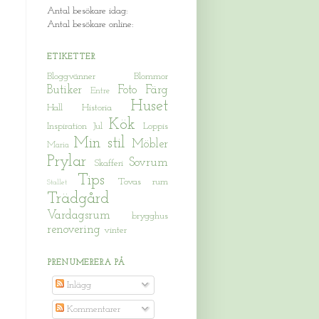
Antal besökare idag:
Antal besökare online:
ETIKETTER
Bloggvänner
Blommor
Butiker
Foto
Färg
Entre
Huset
Hall
Historia
Kök
Inspiration
Jul
Loppis
Min stil
Möbler
Maria
Prylar
Sovrum
Skafferi
Tips
Tovas rum
Stallet
Trädgård
Vardagsrum
brygghus
renovering
vinter
PRENUMERERA PÅ
Inlägg
Kommentarer