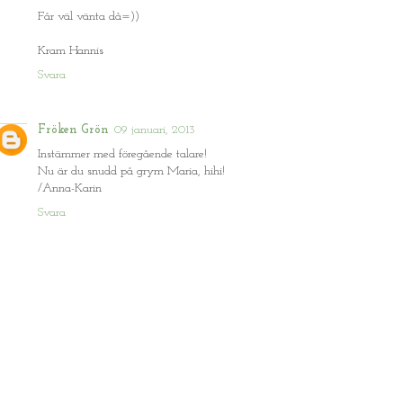
Får väl vänta då=))
Kram Hannis
Svara
Fröken Grön
09 januari, 2013
Instämmer med föregående talare!
Nu är du snudd på grym Maria, hihi!
/Anna-Karin
Svara