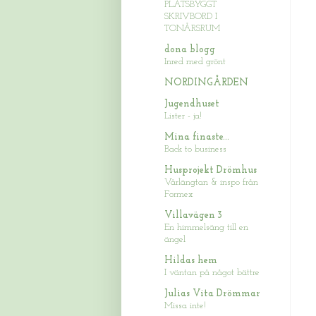
PLATSBYGGT
SKRIVBORD I
TONÅRSRUM
dona blogg
Inred med grönt
NORDINGÅRDEN
Jugendhuset
Lister - ja!
Mina finaste...
Back to business
Husprojekt Drömhus
Vårlängtan & inspo från
Formex
Villavägen 3
En himmelsäng till en
ängel
Hildas hem
I väntan på något bättre
Julias Vita Drömmar
Missa inte!