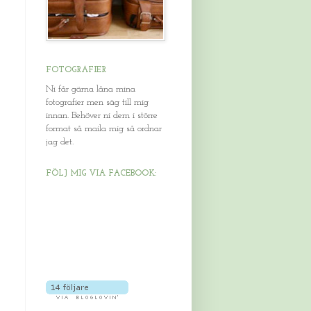
FOTOGRAFIER
Ni får gärna låna mina
fotografier men säg till mig
innan. Behöver ni dem i större
format så maila mig så ordnar
jag det.
FÖLJ MIG VIA FACEBOOK: