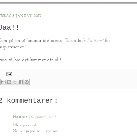
TISDAG 8 JANUARI 2013
Jaa!!
Kom på en så braaaa idé precis!! Tusen tack
Pinterest
för
inspirationen!!
Jaaa så bra det kommer att bli!
2 kommentarer:
Hannis
09 januari, 2013
Men gaaaaa!
Nu blir ju jag så j.... nyfiken!