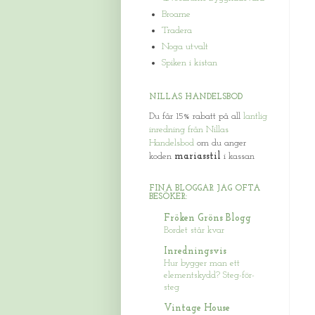
Broarne
Tradera
Noga utvalt
Spiken i kistan
NILLAS HANDELSBOD
Du får 15% rabatt på all
lantlig
inredning från Nillas
Handelsbod
om du anger
koden
mariasstil
i kassan
FINA BLOGGAR JAG OFTA
BESÖKER:
Fröken Gröns Blogg
Bordet står kvar
Inredningsvis
Hur bygger man ett
elementskydd? Steg-för-
steg
Vintage House