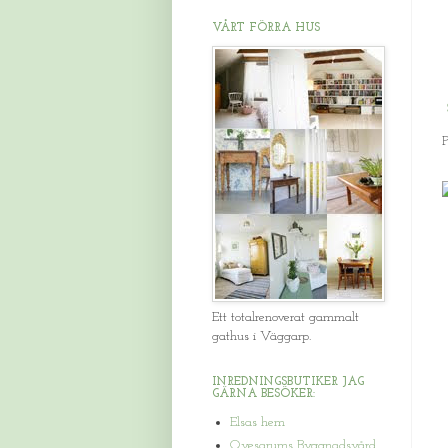
VÅRT FÖRRA HUS
Ett totalrenoverat gammalt
gathus i Väggarp.
INREDNINGSBUTIKER JAG
GÄRNA BESÖKER:
Elsas hem
Qvesarums Byggnadsvård