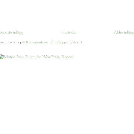
Senaste inlägg
Startsida
Äldre inläg
Prenumerera på:
Kommentarer till inlägget (Atom)